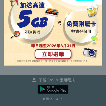
語言 (Language)
以啟動碼啟用新卡
更換未能啟用新卡
取回已到期主卡號碼
下載 SoSIM 應用程式
有關SoSIM