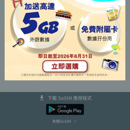
語言 (Language)
以啟動碼啟用新卡
更換未能啟用新卡
取回已到期主卡號碼
下載 SoSIM 應用程式
有關SoSIM